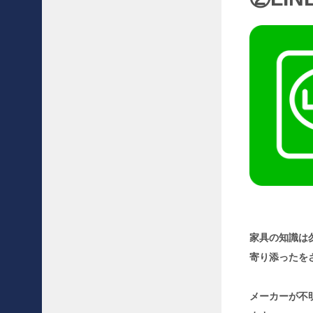
s
s
i
n
a
/
カ
ッ
シ
ー
ナ
6
7
5
マ
ラ
ル
家具の知識は
ン
寄り添ったを
ガ
3
人
メーカーが不
掛