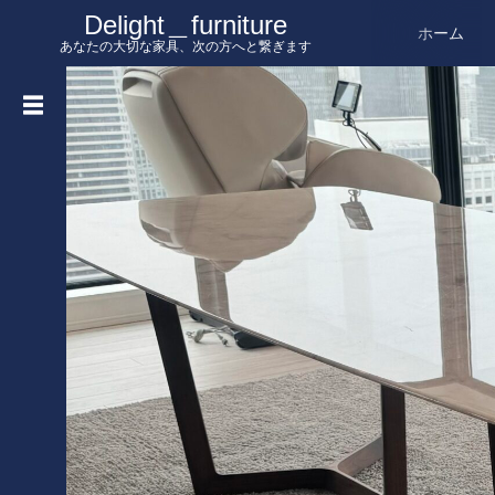
Delight＿furniture
ホーム
あなたの大切な家具、次の方へと繋ぎます
買
取
記
事
一
覧
を
見
る
ホーム
ABOUT
買い取りの流れ
取り扱いブランド・出張買取エリア