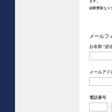
ます。
け
ソ
経験豊富なス
フ
ァ
を
お
買
メールフ
取
さ
お名前 *必
せ
て
頂
き
ま
し
メールアドレ
た
!
!
〜
電話番号
買
取
-
事