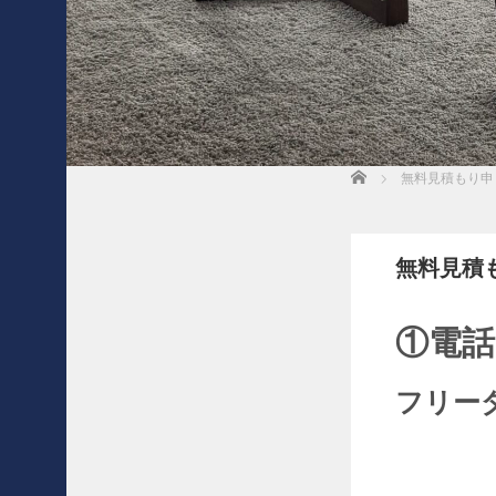
無料見積もり申し込み
会社概要
個人情報保護方針
反社会勢力への対応について
Home
無料見積もり申
買
取
記
事
一
無料見積
覧
3
0
①電
年
前
フリー
の
想
い
を
形