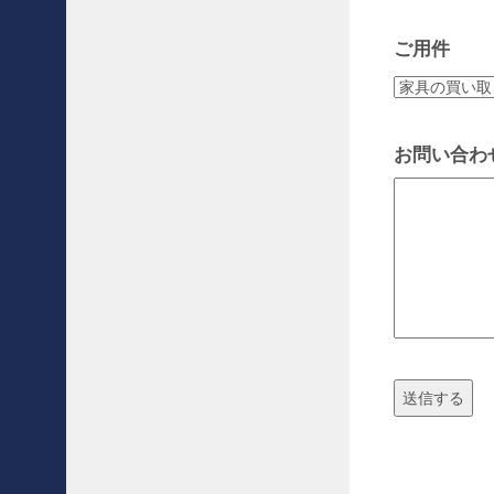
例
〜
ご用件
北
欧
家
具
を
お問い合わせ
代
表
す
る
C
a
r
l
H
a
n
s
e
n
＆