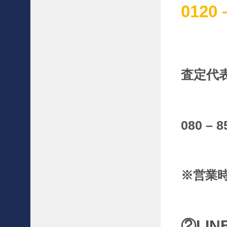
に
0120 
〜
高
級
家
具
の
査定代表
組
立
・
設
置
080 – 8
編
〜
〜
買
※営業
取
事
例
〜
C
②LI
a