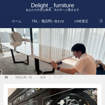
Delight＿furniture
あなたの大切な家具、次の方へと繋ぎます
ホーム
TEL：電話問い合わせ
LINE査定
買
Home
買取記事一覧
地域
アジア