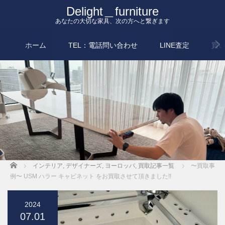
Delight＿furniture
あなたの大切な家具、次の方へと繋ぎます
ホーム
TEL：電話問い合わせ
LINE査定
買
Home
インテリア
,
デザイナーズ
,
ヨーロッパ
,
買取記事一覧
〜買取事
例〜 USM ハラー キャビネット をお買取させて頂きました!!
2024
07.01