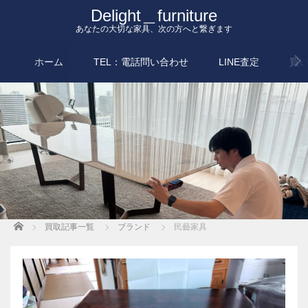
Delight＿furniture
あなたの大切な家具、次の方へと繋ぎます
ホーム
TEL：電話問い合わせ
LINE査定
買
Home
買取記事一覧
ブランド
民藝家具