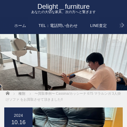
Delight＿furniture
あなたの大切な家具、次の方へと繋ぎます
ホーム
TEL：電話問い合わせ
LINE査定
買
Home
種別
〜買取事例〜 Cassina/カッシーナ 675 マラルンガ 3人掛
けソファ をお買取させて頂きました!!
2024
10.16