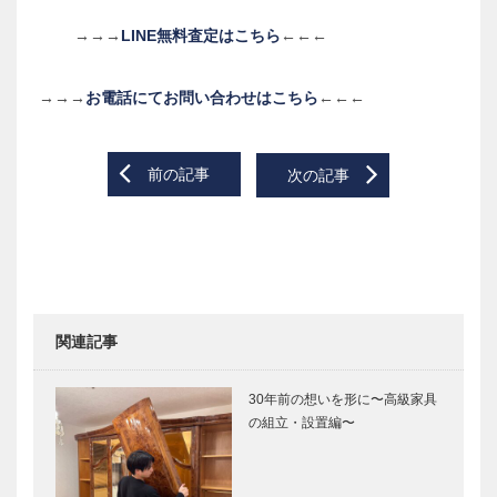
→→→
LINE無料査定はこちら
←←←
→→→
お電話にてお問い合わせはこちら
←←←
Post
前の記事
次の記事
navigation
関連記事
30年前の想いを形に〜高級家具
の組立・設置編〜