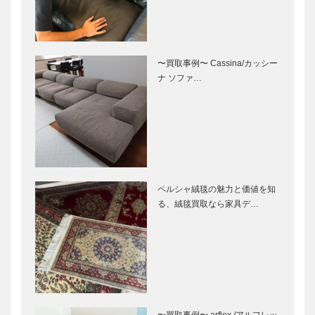
〜買取事例〜 Cassina/カッシー
ナ ソファ…
ペルシャ絨毯の魅力と価値を知
る、絨毯買取なら家具デ…