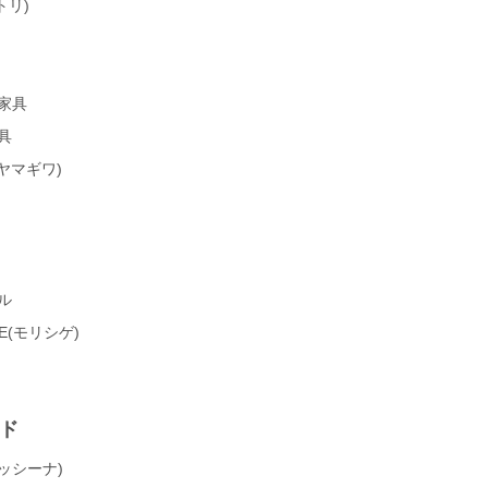
トリ)
家具
具
a(ヤマギワ)
ル
GE(モリシゲ)
ド
(カッシーナ)