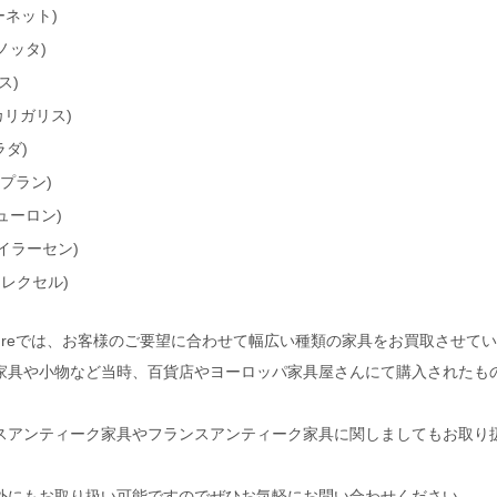
トーネット)
ザノッタ)
ス)
is(カリガリス)
ラダ)
G-プラン)
(デューロン)
(アイラーセン)
ドレクセル)
_furnitureでは、お客様のご要望に合わせて幅広い種類の家具をお買取させ
家具や小物など当時、百貨店やヨーロッパ家具屋さんにて購入されたも
スアンティーク家具やフランスアンティーク家具に関しましてもお取り
外にもお取り扱い可能ですのでぜひお気軽にお問い合わせください。