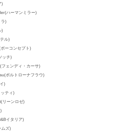
ア)
iller(ハーマンミラー)
トラ)
ル)
カルテル)
pt(ボーコンセプト)
ナツッチ)
asa(フェンディ・カーサ)
a Frau(ポルトローナフラウ)
イ)
ミノッティ)
set(リーンロゼ)
)
ia(B&Bイタリア)
ームズ)