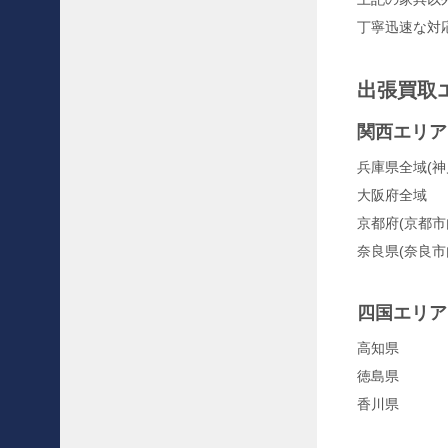
例
丁寧迅速な対
〜
北
欧
出張買取
家
具
を
関西エリア
代
兵庫県全域(
表
す
大阪府全域
る
京都府(京都市
C
a
奈良県(奈良市
r
l
H
四国エリア
a
n
高知県
s
徳島県
e
香川県
n
＆