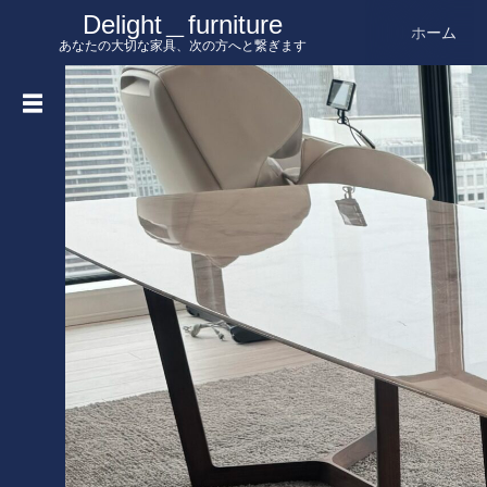
Delight＿furniture
ホーム
あなたの大切な家具、次の方へと繋ぎます
買
取
記
事
一
覧
を
見
る
ホーム
ABOUT
買い取りの流れ
取り扱いブランド・出張買取エリア