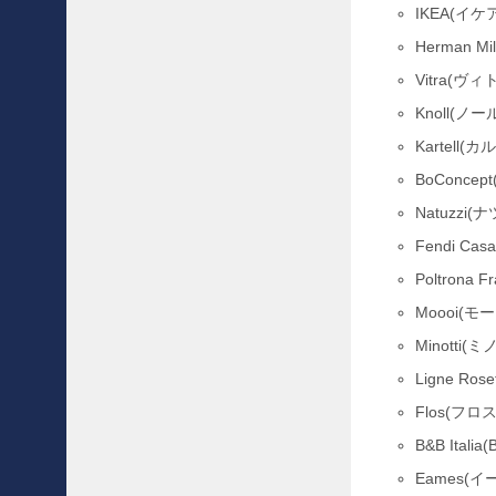
IKEA(イケ
s
s
Herman M
i
Vitra(ヴィ
n
a
Knoll(ノー
/
Kartell(
カ
ッ
BoConce
シ
Natuzzi(
ー
ナ
Fendi C
6
Poltron
7
5
Moooi(モー
マ
Minotti(
ラ
ル
Ligne Ro
ン
Flos(フロス
ガ
3
B&B Ital
人
Eames(イ
掛