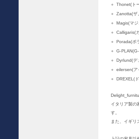
け
Thonet(
ソ
Zanotta(
フ
ァ
Magis(マジ
を
Calligar
お
買
Porada(ポ
取
G-PLAN(
さ
せ
Dyrlund
て
eilersen
頂
き
DREXEL(
ま
し
た
Delight
!
イタリア製の
!
す。
〜
また、イギリ
買
取
事
上記の家具以