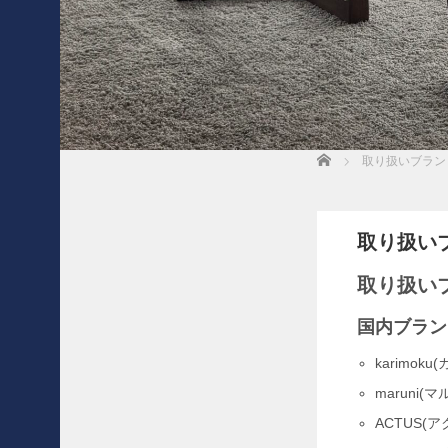
無料見積もり申し込み
会社概要
個人情報保護方針
反社会勢力への対応について
Home
取り扱いブラン
買
取
記
事
一
取り扱い
覧
3
取り扱い
0
年
国内ブラン
前
の
karimoku
想
maruni(マ
い
を
ACTUS(ア
形