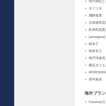
NITORI(ニ
に
〜
キツツキ
高
飛騨産業
級
家
北海道民芸
具
松本民芸家
の
組
yamagiw
立
柏木工
・
設
秋田木工
置
神戸洋家具
編
〜
横浜ダニエ
〜
MORISHI
買
府中家具
取
事
例
海外ブラン
〜
C
Cassina
a